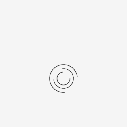
voor een nog hogere chemische bestendigheid.
Duurzaamheid
De combinatie van componenten voor eenmalig en meermalig
gebruik helpt afval te verminderen. De hoogwaardige roestvrijstalen
cup is zeer resistent, alleen het membraan moet worden
weggegooid.
Specificaties
Brochures
Teclen®
Lyoprotect®
Stainless Steel Cup
VS
Terug naar: Vriesdroogverpakkingen