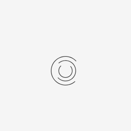
Purifiers MBraun
Stel een vraag
show:
items per pagina