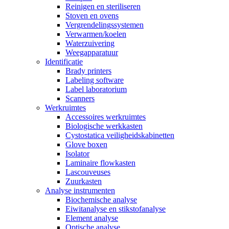
Reinigen en steriliseren
Stoven en ovens
Vergrendelingssystemen
Verwarmen/koelen
Waterzuivering
Weegapparatuur
Identificatie
Brady printers
Labeling software
Label laboratorium
Scanners
Werkruimtes
Accessoires werkruimtes
Biologische werkkasten
Cystostatica veiligheidskabinetten
Glove boxen
Isolator
Laminaire flowkasten
Lascouveuses
Zuurkasten
Analyse instrumenten
Biochemische analyse
Eiwitanalyse en stikstofanalyse
Element analyse
Optische analyse