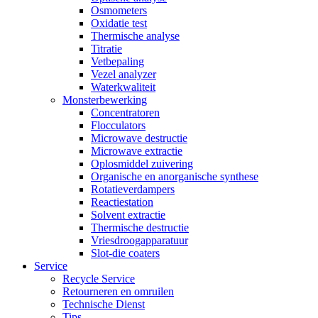
Osmometers
Oxidatie test
Thermische analyse
Titratie
Vetbepaling
Vezel analyzer
Waterkwaliteit
Monsterbewerking
Concentratoren
Flocculators
Microwave destructie
Microwave extractie
Oplosmiddel zuivering
Organische en anorganische synthese
Rotatieverdampers
Reactiestation
Solvent extractie
Thermische destructie
Vriesdroogapparatuur
Slot-die coaters
Service
Recycle Service
Retourneren en omruilen
Technische Dienst
Tips