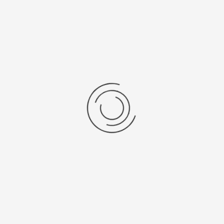
emische analyzer 2900M
Glucose lactaat analyzer 25
l een vraag
Stel een vraag