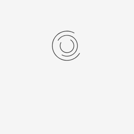
 vriezer, autoclaaf, waterbad (100 ºC)
jectglazen
k in bv centrifuges of warmteblokken; beschrijfbaar