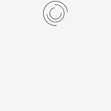
Vorige Product
Volgende Product
Vraag een offerte aan!
Naam
*
Bedrijf
*
Telefoon
*