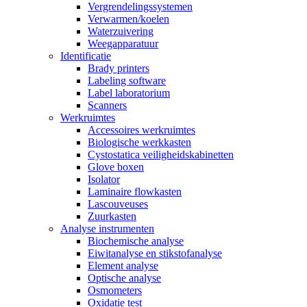
Vergrendelingssystemen
Verwarmen/koelen
Waterzuivering
Weegapparatuur
Identificatie
Brady printers
Labeling software
Label laboratorium
Scanners
Werkruimtes
Accessoires werkruimtes
Biologische werkkasten
Cystostatica veiligheidskabinetten
Glove boxen
Isolator
Laminaire flowkasten
Lascouveuses
Zuurkasten
Analyse instrumenten
Biochemische analyse
Eiwitanalyse en stikstofanalyse
Element analyse
Optische analyse
Osmometers
Oxidatie test