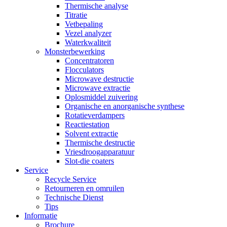
Thermische analyse
Titratie
Vetbepaling
Vezel analyzer
Waterkwaliteit
Monsterbewerking
Concentratoren
Flocculators
Microwave destructie
Microwave extractie
Oplosmiddel zuivering
Organische en anorganische synthese
Rotatieverdampers
Reactiestation
Solvent extractie
Thermische destructie
Vriesdroogapparatuur
Slot-die coaters
Service
Recycle Service
Retourneren en omruilen
Technische Dienst
Tips
Informatie
Brochure