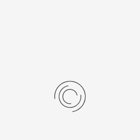
resultaten, instrumentcondities en een grafische weergave van het
signaal.
Het is mogelijk om te kiezen uit een rijke bibliotheek met vooraf
geïnstalleerde methoden en aangepaste methoden te maken. Het
eenvoudig aanmaken van een kalibratiecurve voor koolstof en
stikstof maakt het testen van elke monstermatrix mogelijk.
Voer de volledige lektest uit en kies of u deze op het hele circuit of
per zone wilt uitvoeren, na bijvoorbeeld een onderhoudsbeurt of het
vervangen van een reactorbuis.
De CNSoftTM bevat een uitgebreide bibliotheek met vooraf
geïnstalleerde methoden, meertalige ondersteuning en
rapportagefuncties met export naar CSV, LIMS en XLS-formaat.
Waarde toevoegen aan automatisering via de cloud