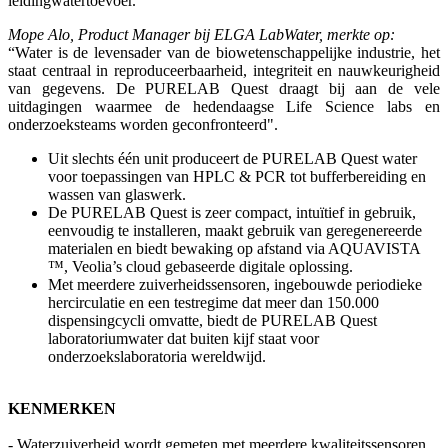
leidingwatertoevoer.
Mope Alo, Product Manager bij ELGA LabWater, merkte op:
“Water is de levensader van de biowetenschappelijke industrie, het
staat centraal in reproduceerbaarheid, integriteit en nauwkeurigheid
van gegevens. De PURELAB Quest draagt bij aan de vele
uitdagingen waarmee de hedendaagse Life Science labs en
onderzoeksteams worden geconfronteerd".
Uit slechts één unit produceert de PURELAB Quest water
voor toepassingen van HPLC & PCR tot bufferbereiding en
wassen van glaswerk.
De PURELAB Quest is zeer compact, intuïtief in gebruik,
eenvoudig te installeren, maakt gebruik van geregenereerde
materialen en biedt bewaking op afstand via AQUAVISTA
™, Veolia’s cloud gebaseerde digitale oplossing.
Met meerdere zuiverheidssensoren, ingebouwde periodieke
hercirculatie en een testregime dat meer dan 150.000
dispensingcycli omvatte, biedt de PURELAB Quest
laboratoriumwater dat buiten kijf staat voor
onderzoekslaboratoria wereldwijd.
KENMERKEN
- Waterzuiverheid wordt gemeten met meerdere kwaliteitssensoren