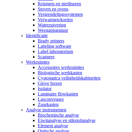
Reinigen en steriliseren
Stoven en ovens
Vergrendelingssystemen
Verwarmen/koelen
Waterzuivering
Weegapparatuur
Identificatie
Brady printers
Labeling software
Label laboratorium
Scanners
Werkruimtes
Accessoires werkruimtes
Biologische werkkasten
Cystostatica veiligheidskabinetten
Glove boxen
Isolator
Laminaire flowkasten
Lascouveuses
Zuurkasten
Analyse instrumenten
Biochemische analyse
Eiwitanalyse en stikstofanalyse
Element analyse
Optische analyse