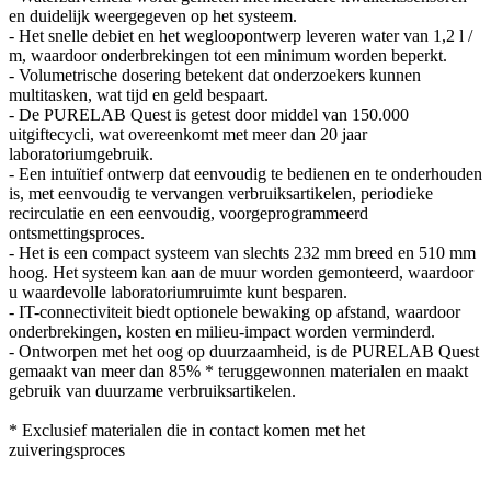
en duidelijk weergegeven op het systeem.
- Het snelle debiet en het wegloopontwerp leveren water van 1,2 l /
m, waardoor onderbrekingen tot een minimum worden beperkt.
- Volumetrische dosering betekent dat onderzoekers kunnen
multitasken, wat tijd en geld bespaart.
- De PURELAB Quest is getest door middel van 150.000
uitgiftecycli, wat overeenkomt met meer dan 20 jaar
laboratoriumgebruik.
- Een intuïtief ontwerp dat eenvoudig te bedienen en te onderhouden
is, met eenvoudig te vervangen verbruiksartikelen, periodieke
recirculatie en een eenvoudig, voorgeprogrammeerd
ontsmettingsproces.
- Het is een compact systeem van slechts 232 mm breed en 510 mm
hoog. Het systeem kan aan de muur worden gemonteerd, waardoor
u waardevolle laboratoriumruimte kunt besparen.
- IT-connectiviteit biedt optionele bewaking op afstand, waardoor
onderbrekingen, kosten en milieu-impact worden verminderd.
- Ontworpen met het oog op duurzaamheid, is de PURELAB Quest
gemaakt van meer dan 85% * teruggewonnen materialen en maakt
gebruik van duurzame verbruiksartikelen.
* Exclusief materialen die in contact komen met het
zuiveringsproces