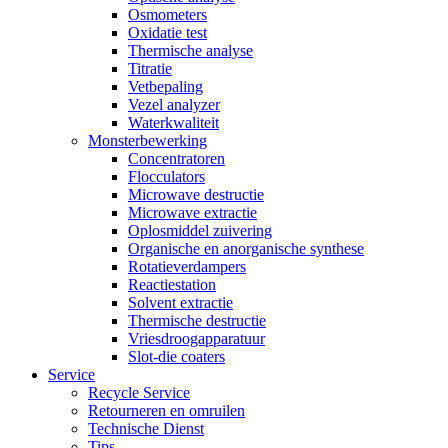
Osmometers
Oxidatie test
Thermische analyse
Titratie
Vetbepaling
Vezel analyzer
Waterkwaliteit
Monsterbewerking
Concentratoren
Flocculators
Microwave destructie
Microwave extractie
Oplosmiddel zuivering
Organische en anorganische synthese
Rotatieverdampers
Reactiestation
Solvent extractie
Thermische destructie
Vriesdroogapparatuur
Slot-die coaters
Service
Recycle Service
Retourneren en omruilen
Technische Dienst
Tips