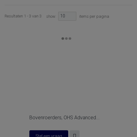
10
Resultaten 1 - 3 van 3
show:
items per pagina
Bovenroerders, OHS Advanced...
Stel een vraag