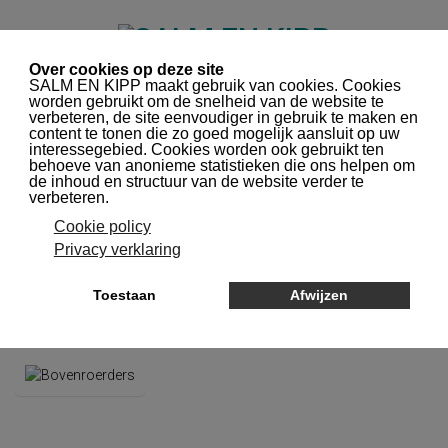
0
NAVIGATIE
Home
Laboratorium apparatuur
Algemene labapparatuur
Mengen, roeren en schudden
Bovenroerders
BOVENROERDERS