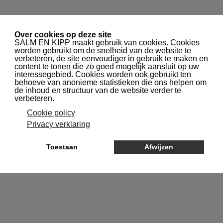
NAVIGATIE
ASTM, EPA, ISO, NEN, EN
normen - Milestone
kwikanalyzers
Gepubliceerd in
Applicaties;
Afdrukken
E-mailadres
lettergrootte
Diverse ASTM, EPA, ISO, NEN en EN
normen voor kwikanalyse die met