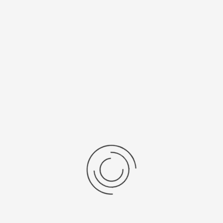
Spill Kaddie
• Aanbevolen voor middelgrote hoeveelheden gemorste vloeistof
en onderhoudswerkzaamheden.
• Dubbele deuren geven een gemakkelijke toegang tot de producten.
• Het absorptiemateriaal is overzichtelijk ingedeeld via legplanken
en opbergvakken.
• Kaddie beschermt het absorptiemateriaal tegen vuil, vocht en
beschadiging.
Specificaties
Brochures
Brady_SPC_Interventiekits.pdf
Brady
Laboratory
Identification
Catalogue