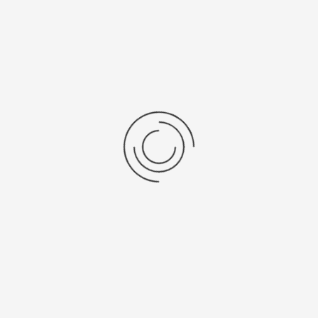
ijscondensor temperatuur -85°C
Specificaties
Brochures
Christ_Brosch_Pilot_Freeze_Dryers_EN_10-
2017_Web.pdf
1.15
MB
Terug naar: Pilot-vriesdrogers