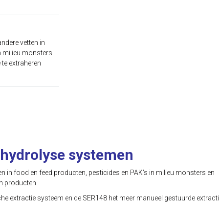
andere vetten in
n milieu monsters
 te extraheren
n hydrolyse systemen
en in food en feed producten, pesticides en PAK’s in milieu monsters en
en producten.
he extractie systeem en de SER148 het meer manueel gestuurde extract