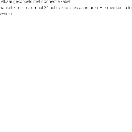
elkaar gekoppeld met connectie kabel.
nkelijk met maximaal 24 actieve posities aansturen. Hiermee kunt u to
werken.