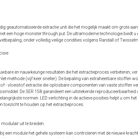
dig geautomatiseerde extractie unit die het mogelijk maakt om grote aan
et een hoge monster through put. De ultramoderne technologie biedt u 
vetbepaling, onder volledig veilige condities volgens Randall of Twisse
cisie
uwbare en nauwkeurige resultaten die het extractieproces verbeteren, ve
hlet-methode (vijf keer sneller). De bepaling van extraheerbare stoffen wo
of - vloeistof extractie die oplosbare componenten van vaste stoffen ve
losmiddel. De SER 158 garandeert een uitstekende reproduceerbaarheid 
elangrijkste normen. LED verlichting in de actieve posities helpt u om het 
n toezicht te houden op het extractieproces.
 modulair uit te breiden.
bij een module het gehele systeem kan controleren met de nieuwe kracht