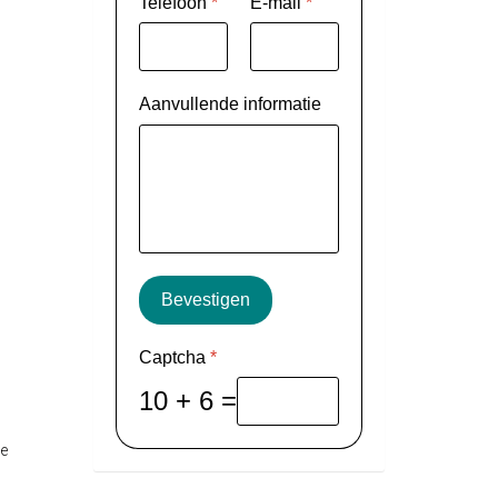
Telefoon
*
E-mail
*
Aanvullende informatie
Bevestigen
Captcha
*
10 + 6 =
ie