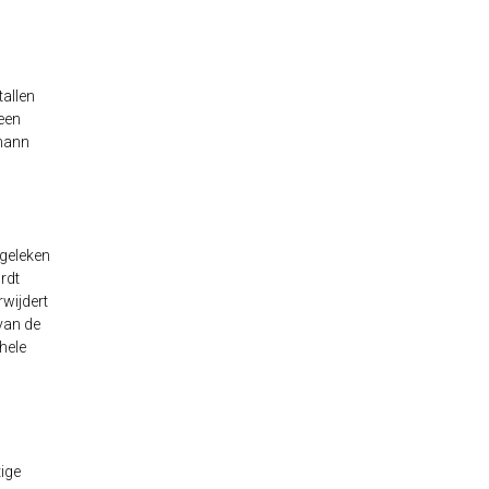
tallen
een
lmann
rgeleken
rdt
rwijdert
van de
hele
ige