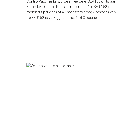
ControlPad. Hierbij worden meerdere SER158 units aan 
Een enkele ControlPad kan maximaal 4 x SER 158 onafha
monsters per dag (of 42 monsters / dag / eenheid) ver
De SER158 is verkrijgbaar met 6 of 3 posities.