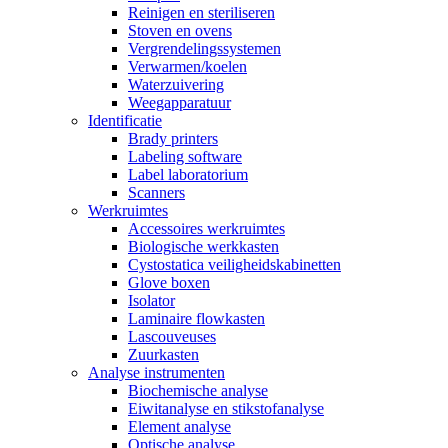
Reinigen en steriliseren
Stoven en ovens
Vergrendelingssystemen
Verwarmen/koelen
Waterzuivering
Weegapparatuur
Identificatie
Brady printers
Labeling software
Label laboratorium
Scanners
Werkruimtes
Accessoires werkruimtes
Biologische werkkasten
Cystostatica veiligheidskabinetten
Glove boxen
Isolator
Laminaire flowkasten
Lascouveuses
Zuurkasten
Analyse instrumenten
Biochemische analyse
Eiwitanalyse en stikstofanalyse
Element analyse
Optische analyse