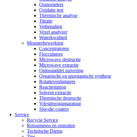
Osmometers
Oxidatie test
Thermische analyse
Titratie
Vetbepaling
Vezel analyzer
Waterkwaliteit
Monsterbewerking
Concentratoren
Flocculators
Microwave destructie
Microwave extractie
Oplosmiddel zuivering
Organische en anorganische synthese
Rotatieverdampers
Reactiestation
Solvent extractie
Thermische destructie
Vriesdroogapparatuur
Slot-die coaters
Service
Recycle Service
Retourneren en omruilen
Technische Dienst
Tips