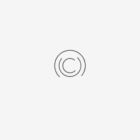
» Opslag van resultaten via USB port ( PDF en CSV format).
Lees meer over:
Zuigerburetten TITRONIC en automatische
titrators TitroLine
Specificaties
Brochures