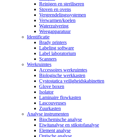
Reinigen en steriliseren
Stoven en ovens
Vergrendelingssystemen
Verwarmen/koelen
Waterzuivering
Weegapparatuur
Identificatie
Brady printers
Labeling software
Label laboratorium
Scanners
Werkruimtes
Accessoires werkruimtes
Biologische werkkasten
Cystostatica veiligheidskabinetten
Glove boxen
Isolator
Laminaire flowkasten
Lascouveuses
Zuurkasten
Analyse instrumenten
Biochemische analyse
Eiwitanalyse en stikstofanalyse
Element analyse
Optische analyse