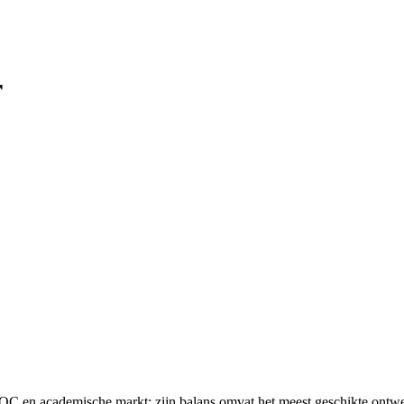
r
 en academische markt; zijn balans omvat het meest geschikte ontwerp 