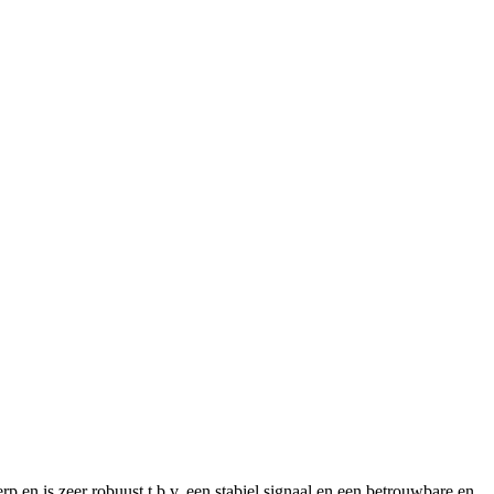
en is zeer robuust t.b.v. een stabiel signaal en een betrouwbare en