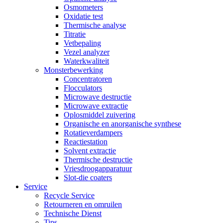
Osmometers
Oxidatie test
Thermische analyse
Titratie
Vetbepaling
Vezel analyzer
Waterkwaliteit
Monsterbewerking
Concentratoren
Flocculators
Microwave destructie
Microwave extractie
Oplosmiddel zuivering
Organische en anorganische synthese
Rotatieverdampers
Reactiestation
Solvent extractie
Thermische destructie
Vriesdroogapparatuur
Slot-die coaters
Service
Recycle Service
Retourneren en omruilen
Technische Dienst
Tips