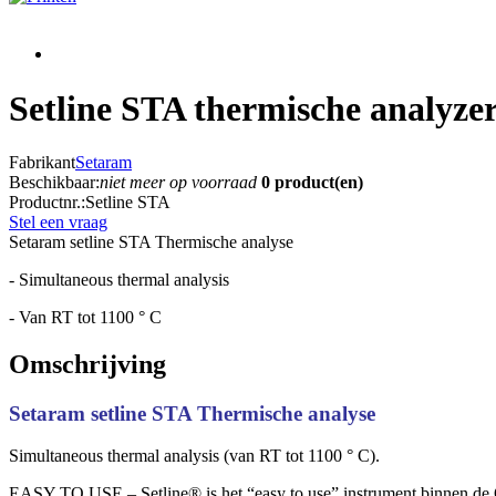
Setline STA thermische analyze
Fabrikant
Setaram
Beschikbaar:
niet meer op voorraad
0 product(en)
Productnr.:
Setline STA
Stel een vraag
Setaram setline STA Thermische analyse
- Simultaneous thermal analysis
- Van RT tot 1100 ° C
Omschrijving
Setaram setline STA Thermische analyse
Simultaneous thermal analysis (van RT tot 1100 ° C).
EASY TO USE – Setline® is het “easy to use” instrument binnen de QC