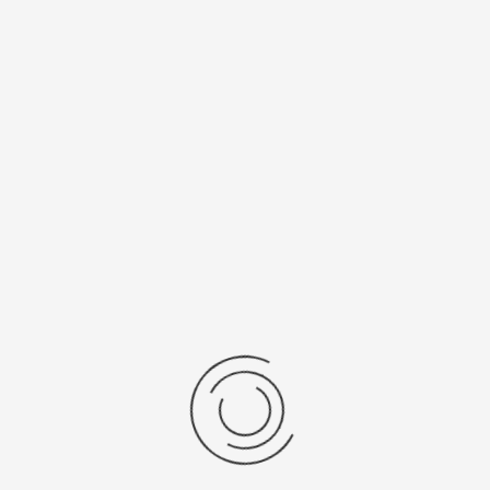
um.
alle gebruikers snel vertrouwd zullen zijn.
ud.