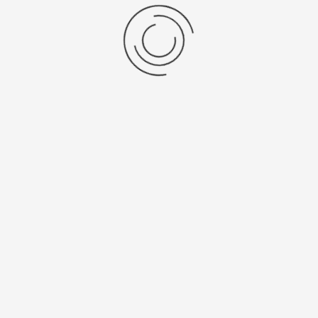
Vorige Product
Volgende Product
Vraag een offerte aan!
Naam
*
Bedrijf
*
Telefoon
*