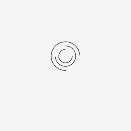
Brochures
Analytische
balans Sartorius
BRO Cubis.pdf
Analytische
balans Sartorius
DS Cubis.pdf
Terug naar: Premium laboratorium balans