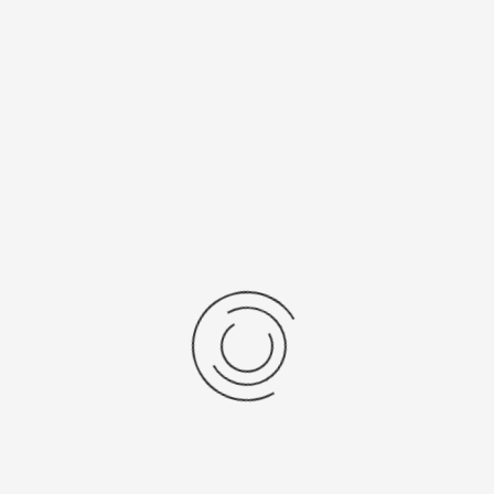
Terug naar: Vloeibare reinigingsmiddelen
Volgende Product
Vraag een offerte aan!
Naam
*
Bedrijf
*