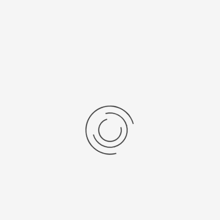
Vorige Product
Volgende Product
Vraag een offerte aan!
Naam
*
Bedrijf
*
Telefoon
*