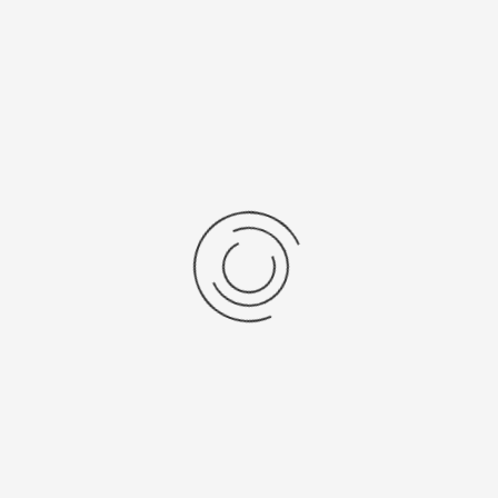
Vraag een offerte aan!
Naam
*
Bedrijf
*
Telefoon
*