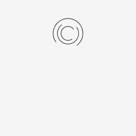
Nieuwste online beveiligingstechnologie.
Gebruiksinstructies komen als video's op de tablet-controller.
Elektromechanisch dekselslot opent wanneer de autoclaaf is
afgekoeld tot 80°C.
Bruikbaar als waterbad met open deksel.
Mediasensor optioneel verkrijgbaar.
HD Touch Screen-controller met WiFi en Bluetooth.
Alle vereiste software staat op de controller.
Uitlaat stoomcondensator.
Validatiepoort.
Temperatuurmeting in water en in stoom.
Voorzien van een RVS binnenpan; inhoud 18 liter.
CULTURE MEDIA – Autoclaaf voor het eenvoudig voorbereiden
van media
Mediapreparateur voor maximaal 10 liter kweek media.
Sterilisatie tot 140°C.
Doorvoer voor het wegpompen van vloeistof en het invoegen van
additieven.
In de waterbadmodus kunnen temperaturen onder 100°C worden
bereikt met open deksel.