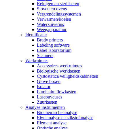
Reinigen en steriliseren
Stoven en ovens
Vergrendelingssystemen
Verwarmen/koelen
Waterzuivering
Weegapparatuur
Identificatie
Brady printers
Labeling software
Label laboratorium
Scanners
Werkruimtes
Accessoires werkruimtes
Biologische werkkasten
Cystostatica veiligheidskabinetten
Glove boxen
Isolator
Laminaire flowkasten
Lascouveuses
Zuurkasten
Analyse instrumenten
Biochemische analyse
Eiwitanalyse en stikstofanalyse
Element analyse
Optische analyse