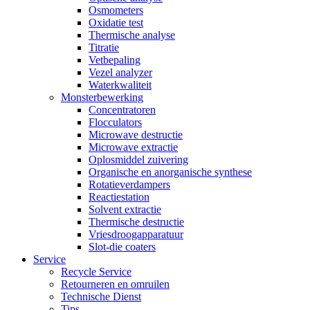
Osmometers
Oxidatie test
Thermische analyse
Titratie
Vetbepaling
Vezel analyzer
Waterkwaliteit
Monsterbewerking
Concentratoren
Flocculators
Microwave destructie
Microwave extractie
Oplosmiddel zuivering
Organische en anorganische synthese
Rotatieverdampers
Reactiestation
Solvent extractie
Thermische destructie
Vriesdroogapparatuur
Slot-die coaters
Service
Recycle Service
Retourneren en omruilen
Technische Dienst
Tips