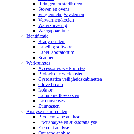
Reinigen en steriliseren
Stoven en ovens
Vergrendelingssystemen
Verwarmen/koelen
Waterzuivering
Weegapparatuur
Identificatie
Brady printers
Labeling software
Label laboratorium
Scanners
Werkruimtes
Accessoires werkruimtes
Biologische werkkasten
Cystostatica veiligheidskabinetten
Glove boxen
Isolator
Laminaire flowkasten
Lascouveuses
Zuurkasten
Analyse instrumenten
Biochemische analyse
Eiwitanalyse en stikstofanalyse
Element analyse
Optische analyse