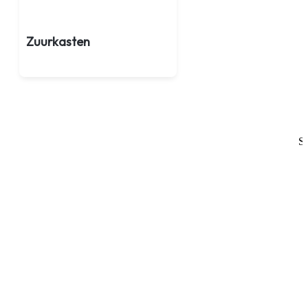
Zuurkasten
Sl
Werkruimtes