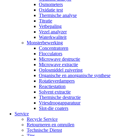
Osmometers
Oxidatie test
Thermische analyse
Titratie
Vetbepaling
Vezel analyzer
Waterkwaliteit
Monsterbewerking
Concentratoren
Flocculators
Microwave destructie
Microwave extractie
Oplosmiddel zuivering
Organische en anorganische synthese
Rotatieverdampers
Reactiestation
Solvent extractie
Thermische destructie
Vriesdroogapparatuur
Slot-die coaters
Service
Recycle Service
Retourneren en omruilen
Technische Dienst
Tips