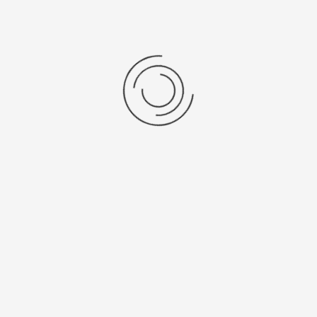
Anno 1898
Support
SALM EN KIPP is voor haar
Wensenlijst
Nederlandse en Belgische
Retourneren en omruilen
klanten al meer dan 127 jaar de
vertrouwde partner voor
Onderhoud en reparatie