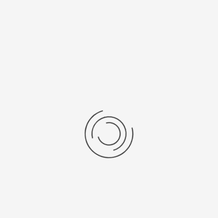
Achternaam
Bedrijf
*