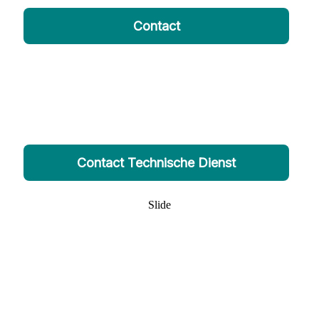
Contact
Retourneren voor
reparatie
Neem eerst contact op met onze technische dienst
Contact Technische Dienst
Slide
De retourzending wordt door ons
geaccepteerd als deze compleet
(inclusief alle