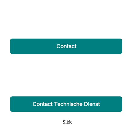
van de geleverde zending contact met
ons op om de schade of manco te
melden.
Contact
Retourneren voor
reparatie
Neem eerst contact op met onze technische dienst
Contact Technische Dienst
Slide