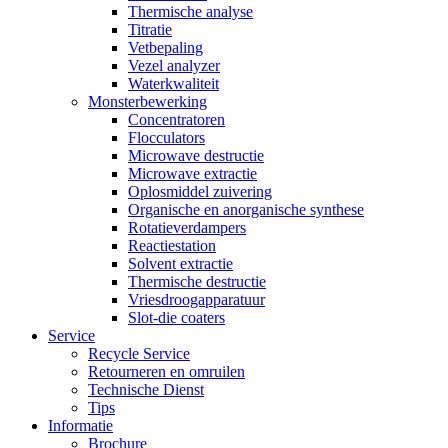
Thermische analyse
Titratie
Vetbepaling
Vezel analyzer
Waterkwaliteit
Monsterbewerking
Concentratoren
Flocculators
Microwave destructie
Microwave extractie
Oplosmiddel zuivering
Organische en anorganische synthese
Rotatieverdampers
Reactiestation
Solvent extractie
Thermische destructie
Vriesdroogapparatuur
Slot-die coaters
Service
Recycle Service
Retourneren en omruilen
Technische Dienst
Tips
Informatie
Brochure