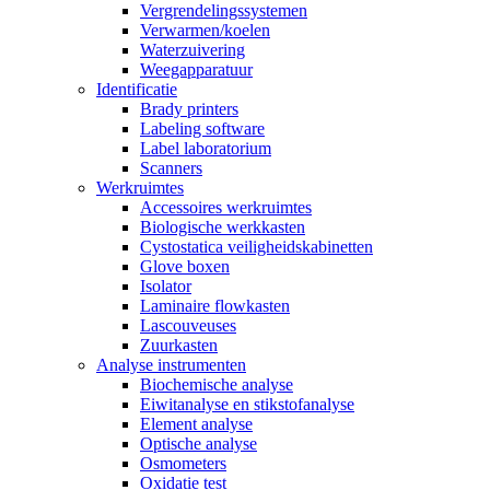
Vergrendelingssystemen
Verwarmen/koelen
Waterzuivering
Weegapparatuur
Identificatie
Brady printers
Labeling software
Label laboratorium
Scanners
Werkruimtes
Accessoires werkruimtes
Biologische werkkasten
Cystostatica veiligheidskabinetten
Glove boxen
Isolator
Laminaire flowkasten
Lascouveuses
Zuurkasten
Analyse instrumenten
Biochemische analyse
Eiwitanalyse en stikstofanalyse
Element analyse
Optische analyse
Osmometers
Oxidatie test