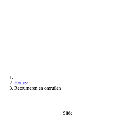
Afhankelijk van de reden van de retourzending
zijn de verzendkosten voor ons of voor jouw
bedrijf, dit ter beoordeling van SALM EN KIPP. Als
de verzendkosten voor rekening van jouw bedrijf
is, dan dient het artikel franco aan ons verstuurd
te worden.
Home
>
Retourneren en omruilen
Slide