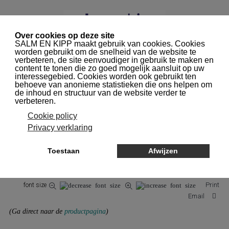
NAVIGATION
Hoe snel wordt een
product of grondstof
ranzig?
Published in
Oxidatie l Oxitest;
Print
font size
Email
(Ga direct naar de
productpagina
)