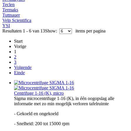
Teclen
Termaks
Tuttnauer
Velp Scientifica
YSI
Resultaten 1 - 6 van 13
Show:
items per pagina
Start
Vorige
1
2
3
Volgende
Einde
Centrifuge 1-16 (K), micro
Sigma microcentrifuge 1-16 (K), in één oogopslag alle
informatie met zo min mogelijk verloren tafelruimte
- Gekoeld en ongekoeld
- Snelheid: 200 tot 15000 rpm