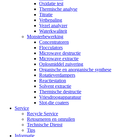
Oxidatie test
Thermische analyse
Titratie
Vetbepaling
Vezel analyzer
Waterkwaliteit
Monsterbewerking
Concentratoren
Flocculators
Microwave destructie
Microwave extractie
Oplosmiddel zuivering
Organische en anorganische synthese
Rotatieverdampers
Reactiestation
Solvent extractie
Thermische destructie
Vriesdroogapparatuur
Slot-die coaters
Service
Recycle Service
Retourneren en omruilen
Technische Dienst
Tips
Informatie