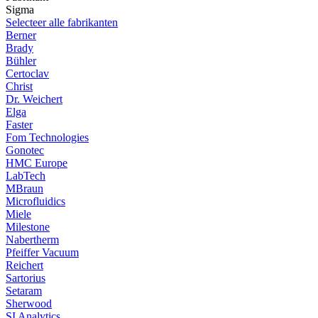
Sigma
Selecteer alle fabrikanten
Berner
Brady
Bühler
Certoclav
Christ
Dr. Weichert
Elga
Faster
Fom Technologies
Gonotec
HMC Europe
LabTech
MBraun
Microfluidics
Miele
Milestone
Nabertherm
Pfeiffer Vacuum
Reichert
Sartorius
Setaram
Sherwood
SI Analytics