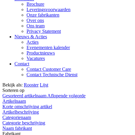
Brochure
Leveringsvoorwaarden
Onze fabrikanten
Over ons
Ons team
Privacy Statement
Nieuws & Acties
Acties
Evenementen kalender
Productnieuws
Vacatures
Contact
Contact Customer Care
Contact Technische Dienst
Bekijk als:
Rooster
Lijst
Sorteren op
Gesorteerd artikelnaam Aflopende volgorde
Artikelnaam
Korte omschrijving artikel
Artikelbeschrijving
Categorienaam
Categorie beschrijving
Naam fabrikant
Fabrikant