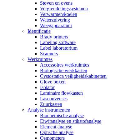
Stoven en ovens
Vergrendelingssystemen
Verwarmen/koelen
Waterzuivering
Weegapparatuur
Identificatie
Brady printers
Labeling software
Label laboratorium
Scanners
Werkruimtes
Accessoires werkruimtes
Biologische werkkasten
Cystostatica veiligheidskabinetten
Glove boxen
Isolator
Laminaire flowkasten
Lascouveuses
Zuurkasten
Analyse instrumenten
Biochemische analyse
Eiwitanalyse en stikstofanalyse
Element analyse
Optische analyse
Osmometers