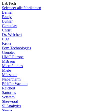
LabTech
Selecteer alle fabrikanten
Berner
Brady
Bühler
Certoclav
Christ
Dr. Weichert
Elga
Faster
Fom Technologies
Gonotec
HMC Europe
MBraun
Microfluidics
Miele
Milestone
Nabertherm
Pfeiffer Vacuum
Reichert
Sartorius
Setaram
Sherwood
SI Analytics
Sigma