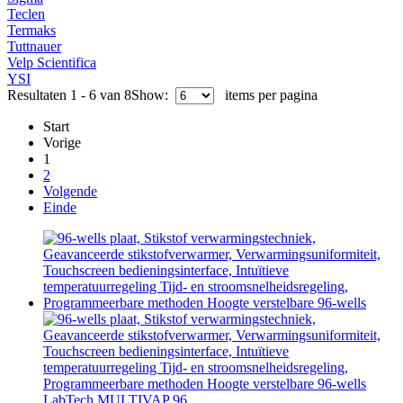
Teclen
Termaks
Tuttnauer
Velp Scientifica
YSI
Resultaten 1 - 6 van 8
Show:
items per pagina
Start
Vorige
1
2
Volgende
Einde
LabTech MULTIVAP 96