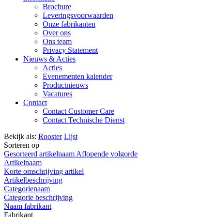
Brochure
Leveringsvoorwaarden
Onze fabrikanten
Over ons
Ons team
Privacy Statement
Nieuws & Acties
Acties
Evenementen kalender
Productnieuws
Vacatures
Contact
Contact Customer Care
Contact Technische Dienst
Bekijk als:
Rooster
Lijst
Sorteren op
Gesorteerd artikelnaam Aflopende volgorde
Artikelnaam
Korte omschrijving artikel
Artikelbeschrijving
Categorienaam
Categorie beschrijving
Naam fabrikant
Fabrikant