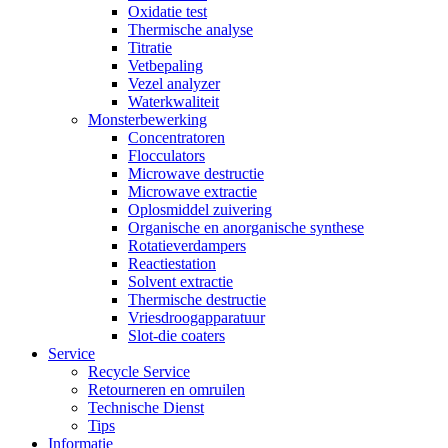
Oxidatie test
Thermische analyse
Titratie
Vetbepaling
Vezel analyzer
Waterkwaliteit
Monsterbewerking
Concentratoren
Flocculators
Microwave destructie
Microwave extractie
Oplosmiddel zuivering
Organische en anorganische synthese
Rotatieverdampers
Reactiestation
Solvent extractie
Thermische destructie
Vriesdroogapparatuur
Slot-die coaters
Service
Recycle Service
Retourneren en omruilen
Technische Dienst
Tips
Informatie