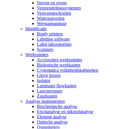
Stoven en ovens
Vergrendelingssystemen
Verwarmen/koelen
Waterzuivering
Weegapparatuur
Identificatie
Brady printers
Labeling software
Label laboratorium
Scanners
Werkruimtes
Accessoires werkruimtes
Biologische werkkasten
Cystostatica veiligheidskabinetten
Glove boxen
Isolator
Laminaire flowkasten
Lascouveuses
Zuurkasten
Analyse instrumenten
Biochemische analyse
Eiwitanalyse en stikstofanalyse
Element analyse
Optische analyse
Osmometers