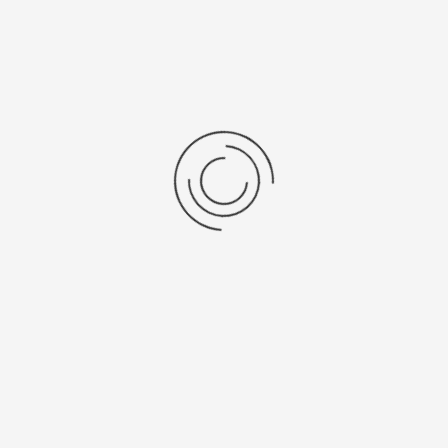
Organische synthese FlexiWAVE
Stel een vraag
show:
items per pagina
Resultaten 1 - 2 van 2