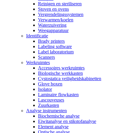
Reinigen en steriliseren
Stoven en ovens
Vergrendelingssystemen
Verwarmen/koelen
Waterzuivering
Weegapparatuur
Identificatie
Brady printers
Labeling software
Label laboratorium
Scanners
Werkruimtes
Accessoires werkruimtes
Biologische werkkasten
Cystostatica veiligheidskabinetten
Glove boxen
Isolator
Laminaire flowkasten
Lascouveuses
Zuurkasten
Analyse instrumenten
Biochemische analyse
Eiwitanalyse en stikstofanalyse
Element analyse
Optische analyse