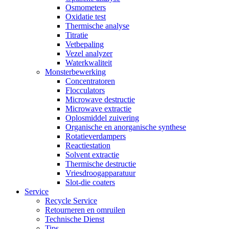
Osmometers
Oxidatie test
Thermische analyse
Titratie
Vetbepaling
Vezel analyzer
Waterkwaliteit
Monsterbewerking
Concentratoren
Flocculators
Microwave destructie
Microwave extractie
Oplosmiddel zuivering
Organische en anorganische synthese
Rotatieverdampers
Reactiestation
Solvent extractie
Thermische destructie
Vriesdroogapparatuur
Slot-die coaters
Service
Recycle Service
Retourneren en omruilen
Technische Dienst
Tips