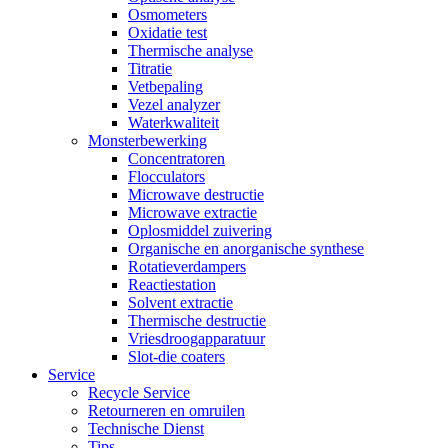
Osmometers
Oxidatie test
Thermische analyse
Titratie
Vetbepaling
Vezel analyzer
Waterkwaliteit
Monsterbewerking
Concentratoren
Flocculators
Microwave destructie
Microwave extractie
Oplosmiddel zuivering
Organische en anorganische synthese
Rotatieverdampers
Reactiestation
Solvent extractie
Thermische destructie
Vriesdroogapparatuur
Slot-die coaters
Service
Recycle Service
Retourneren en omruilen
Technische Dienst
Tips