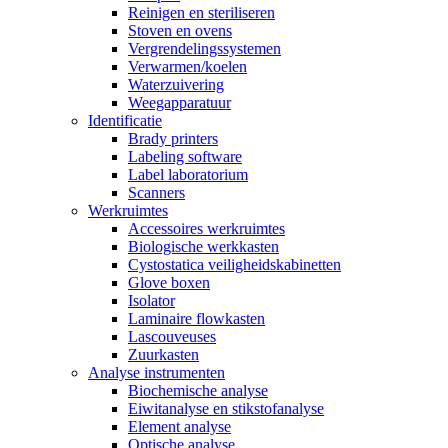
Reinigen en steriliseren
Stoven en ovens
Vergrendelingssystemen
Verwarmen/koelen
Waterzuivering
Weegapparatuur
Identificatie
Brady printers
Labeling software
Label laboratorium
Scanners
Werkruimtes
Accessoires werkruimtes
Biologische werkkasten
Cystostatica veiligheidskabinetten
Glove boxen
Isolator
Laminaire flowkasten
Lascouveuses
Zuurkasten
Analyse instrumenten
Biochemische analyse
Eiwitanalyse en stikstofanalyse
Element analyse
Optische analyse