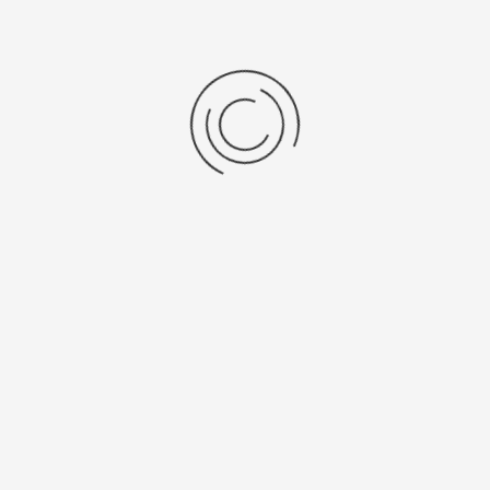
Terug naar: Schudders orbitaal
Vorige Product
Volgende Product
Vraag een offerte aan!
Naam
*