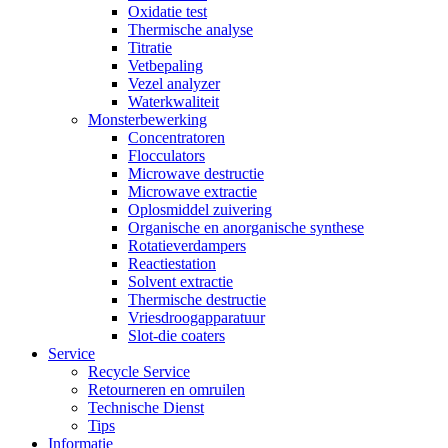
Oxidatie test
Thermische analyse
Titratie
Vetbepaling
Vezel analyzer
Waterkwaliteit
Monsterbewerking
Concentratoren
Flocculators
Microwave destructie
Microwave extractie
Oplosmiddel zuivering
Organische en anorganische synthese
Rotatieverdampers
Reactiestation
Solvent extractie
Thermische destructie
Vriesdroogapparatuur
Slot-die coaters
Service
Recycle Service
Retourneren en omruilen
Technische Dienst
Tips
Informatie