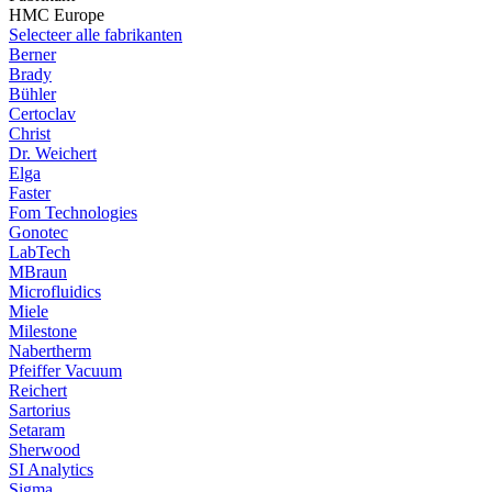
HMC Europe
Selecteer alle fabrikanten
Berner
Brady
Bühler
Certoclav
Christ
Dr. Weichert
Elga
Faster
Fom Technologies
Gonotec
LabTech
MBraun
Microfluidics
Miele
Milestone
Nabertherm
Pfeiffer Vacuum
Reichert
Sartorius
Setaram
Sherwood
SI Analytics
Sigma