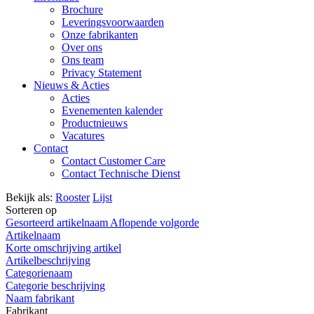
Brochure
Leveringsvoorwaarden
Onze fabrikanten
Over ons
Ons team
Privacy Statement
Nieuws & Acties
Acties
Evenementen kalender
Productnieuws
Vacatures
Contact
Contact Customer Care
Contact Technische Dienst
Bekijk als:
Rooster
Lijst
Sorteren op
Gesorteerd artikelnaam Aflopende volgorde
Artikelnaam
Korte omschrijving artikel
Artikelbeschrijving
Categorienaam
Categorie beschrijving
Naam fabrikant
Fabrikant