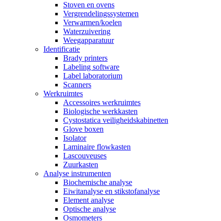
Stoven en ovens
Vergrendelingssystemen
Verwarmen/koelen
Waterzuivering
Weegapparatuur
Identificatie
Brady printers
Labeling software
Label laboratorium
Scanners
Werkruimtes
Accessoires werkruimtes
Biologische werkkasten
Cystostatica veiligheidskabinetten
Glove boxen
Isolator
Laminaire flowkasten
Lascouveuses
Zuurkasten
Analyse instrumenten
Biochemische analyse
Eiwitanalyse en stikstofanalyse
Element analyse
Optische analyse
Osmometers