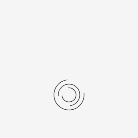
show:
items per pagina
Geen record gevonden
Anno 1898
Support
SALM EN KIPP is voor haar
Wensenlijst
Nederlandse en Belgische
Retourneren en omruilen
klanten al meer dan 127 jaar de
vertrouwde partner voor
Onderhoud en reparatie
zorgeloos functionerende
laboratoriumsystemen. Onze
Recycle Service
opdrachtgevers zijn
universiteiten, ziekenhuizen,
Handige Links
onderzoeksinstellingen en de