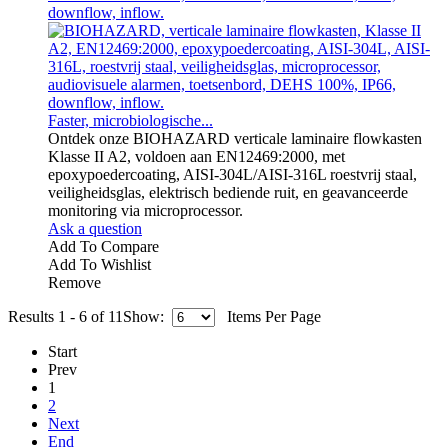
Faster, microbiologische...
Ontdek onze BIOHAZARD verticale laminaire flowkasten
Klasse II A2, voldoen aan EN12469:2000, met
epoxypoedercoating, AISI-304L/AISI-316L roestvrij staal,
veiligheidsglas, elektrisch bediende ruit, en geavanceerde
monitoring via microprocessor.
Ask a question
Add To Compare
Add To Wishlist
Remove
Results 1 - 6 of 11
Show:
Items Per Page
Start
Prev
1
2
Next
End