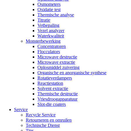
Osmometers
Oxidatie test
Thermische analyse
Titratie
Vetbepaling
Vezel analyzer
Waterkwaliteit
Monsterbewerking
Concentratoren
Flocculators
Microwave destructie
Microwave extractie
Oplosmiddel zuivering
Organische en anorganische synthese
Rotatieverdampers
Reactiestation
Solvent extractie
Thermische destructie
Vriesdroogapparatuur
Slot-die coaters
Service
Recycle Service
Retourneren en omruilen
Technische Dienst
Tips