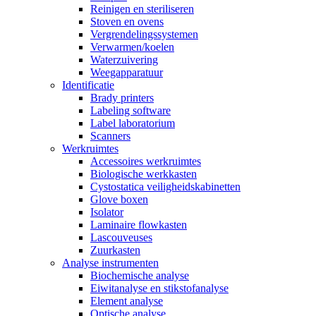
Reinigen en steriliseren
Stoven en ovens
Vergrendelingssystemen
Verwarmen/koelen
Waterzuivering
Weegapparatuur
Identificatie
Brady printers
Labeling software
Label laboratorium
Scanners
Werkruimtes
Accessoires werkruimtes
Biologische werkkasten
Cystostatica veiligheidskabinetten
Glove boxen
Isolator
Laminaire flowkasten
Lascouveuses
Zuurkasten
Analyse instrumenten
Biochemische analyse
Eiwitanalyse en stikstofanalyse
Element analyse
Optische analyse