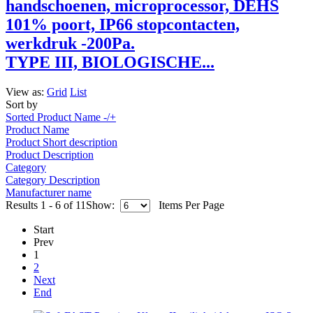
TYPE III, BIOLOGISCHE...
View as:
Grid
List
Sort by
Sorted Product Name -/+
Product Name
Product Short description
Product Description
Category
Category Description
Manufacturer name
Results 1 - 6 of 11
Show:
Items Per Page
Start
Prev
1
2
Next
End